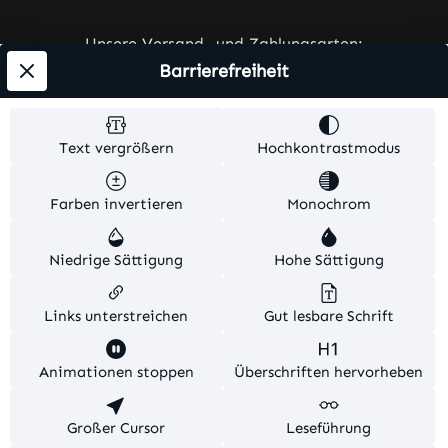
Unsere Versand- und Zahlungsarten:
Barrierefreiheit
Text vergrößern
Hochkontrastmodus
Farben invertieren
Monochrom
Alle Preise exkl. gesetzl. Mehrwertsteuer zzgl.
Versandkosten
und ggf. Nachnahmegebühren, wenn
Niedrige Sättigung
Hohe Sättigung
nicht anders angegeben.
© 2026 Ares-Werbetechnik. Alle Rechte vorbehalten.
Links unterstreichen
Gut lesbare Schrift
Theme by
TC-Innovations
Animationen stoppen
Überschriften hervorheben
Diese Website verwendet Cookies, um eine bestmögliche
Großer Cursor
Leseführung
Erfahrung bieten zu können.
Mehr Informationen ...