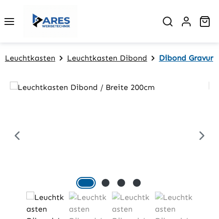
Zum Hauptinhalt springen
Wa
Leuchtkasten
Leuchtkasten Dibond
Dibond Gravur
Bildergalerie überspringen