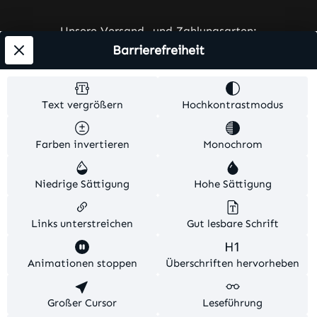
Unsere Versand- und Zahlungsarten:
Barrierefreiheit
Text vergrößern
Hochkontrastmodus
Farben invertieren
Monochrom
Alle Preise exkl. gesetzl. Mehrwertsteuer zzgl.
Versandkosten
und ggf. Nachnahmegebühren, wenn
Niedrige Sättigung
Hohe Sättigung
nicht anders angegeben.
© 2026 Ares-Werbetechnik. Alle Rechte vorbehalten.
Links unterstreichen
Gut lesbare Schrift
Theme by
TC-Innovations
Animationen stoppen
Überschriften hervorheben
Diese Website verwendet Cookies, um eine bestmögliche
Großer Cursor
Leseführung
Erfahrung bieten zu können.
Mehr Informationen ...