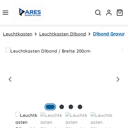
Zum Hauptinhalt springen
Wa
Leuchtkasten
Leuchtkasten Dibond
Dibond Gravur
Bildergalerie überspringen