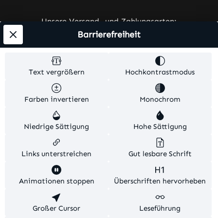
Unsere Versand- und Zahlungsarten:
Barrierefreiheit
Text vergrößern
Hochkontrastmodus
Farben invertieren
Monochrom
Alle Preise exkl. gesetzl. Mehrwertsteuer zzgl.
Versandkosten
und ggf. Nachnahmegebühren, wenn
Niedrige Sättigung
Hohe Sättigung
nicht anders angegeben.
© 2026 Ares-Werbetechnik. Alle Rechte vorbehalten.
Links unterstreichen
Gut lesbare Schrift
Theme by
TC-Innovations
Animationen stoppen
Überschriften hervorheben
Diese Website verwendet Cookies, um eine bestmögliche
Großer Cursor
Leseführung
Erfahrung bieten zu können.
Mehr Informationen ...