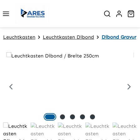
Zum Hauptinhalt springen
Wa
Leuchtkasten
Leuchtkasten Dibond
Dibond Gravur
Bildergalerie überspringen