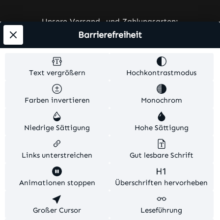
Unsere Versand- und Zahlungsarten:
Barrierefreiheit
Text vergrößern
Hochkontrastmodus
Farben invertieren
Monochrom
Alle Preise exkl. gesetzl. Mehrwertsteuer zzgl.
Versandkosten
und ggf. Nachnahmegebühren, wenn
Niedrige Sättigung
Hohe Sättigung
nicht anders angegeben.
© 2026 Ares-Werbetechnik. Alle Rechte vorbehalten.
Links unterstreichen
Gut lesbare Schrift
Theme by
TC-Innovations
Animationen stoppen
Überschriften hervorheben
Diese Website verwendet Cookies, um eine bestmögliche
Großer Cursor
Leseführung
Erfahrung bieten zu können.
Mehr Informationen ...