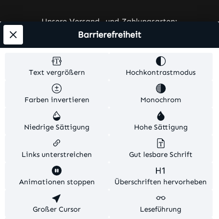
Unsere Versand- und Zahlungsarten:
Barrierefreiheit
Text vergrößern
Hochkontrastmodus
Farben invertieren
Monochrom
Alle Preise exkl. gesetzl. Mehrwertsteuer zzgl.
Versandkosten
und ggf. Nachnahmegebühren, wenn
Niedrige Sättigung
Hohe Sättigung
nicht anders angegeben.
© 2026 Ares-Werbetechnik. Alle Rechte vorbehalten.
Links unterstreichen
Gut lesbare Schrift
Theme by
TC-Innovations
Animationen stoppen
Überschriften hervorheben
Diese Website verwendet Cookies, um eine bestmögliche
Großer Cursor
Leseführung
Erfahrung bieten zu können.
Mehr Informationen ...