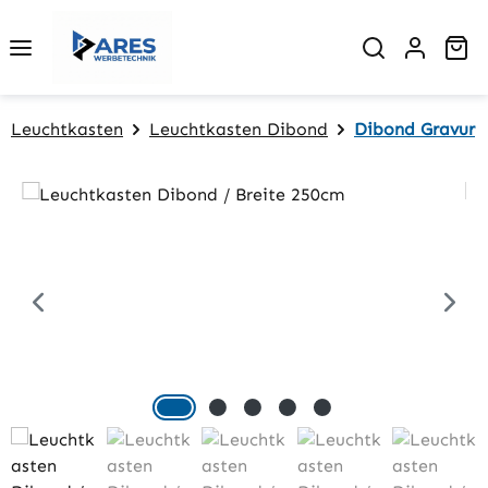
Zum Hauptinhalt springen
Wa
Leuchtkasten
Leuchtkasten Dibond
Dibond Gravur
Bildergalerie überspringen