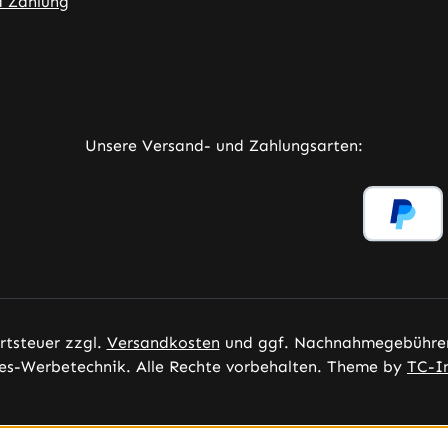
d Zahlung
ner Link)
externer Link)
neuem Tab (externer Link)
rner Link)
Unsere Versand- und Zahlungsarten:
ertsteuer zzgl.
Versandkosten
und ggf. Nachnahmegebühren
es-Werbetechnik. Alle Rechte vorbehalten. Theme by
TC-I