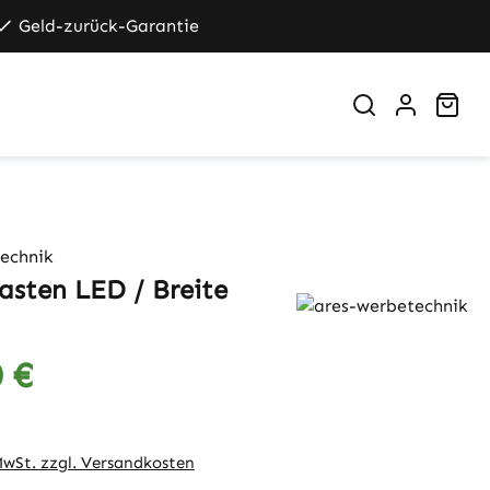
Geld-zurück-Garantie
War
echnik
asten LED / Breite
 €
eis:
 MwSt. zzgl. Versandkosten