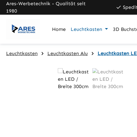
Ares-Werbetechnik - Qualität seit
m Hauptinhalt springen
Zur Suche springen
Zur Hauptnavigation springen
Spedi
1980
Home
Leuchtkasten
3D Buchst
Leuchtkasten
Leuchtkasten Alu
Leuchtkasten LE
Bildergalerie überspringen