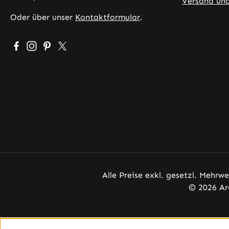
Versand un
Oder über unser
Kontaktformular
.
Besuche uns auf Facebook – öffnet in neuem Tab (exter
Schau auf Instagram vorbei – öffnet in neuem Tab (
Lass dich auf Pinterest inspirieren – öffnet in 
Folge uns auf X – öffnet in neuem Tab (exte
Alle Preise exkl. gesetzl. Mehrw
© 2026 Ar