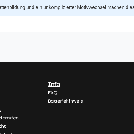
ttenbildung und ein unkomplizierter Motivwechsel machen dieses
Info
FAQ
Batteriehinweis
z
derrufen
cht