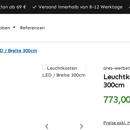
tion ab 69 €
Versand innerhalb von 8-12 Werktage
aben
Referenzen
D / Breite 300cm
ares-werbet
Leuchtk
300cm
773,00
Regulärer Pr
Preise exkl.