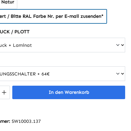
 Natur
rt / Bitte RAL Farbe Nr. per E-mail zusenden*
auswählen
UCK / PLOTT
uswählen
 Anzahl: Gib den gewünschten Wert ein 
In den Warenkorb
mmer:
SW10003.137