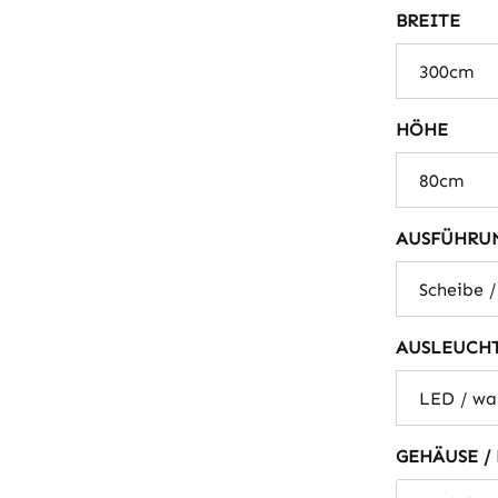
aus
BREITE
ausw
HÖHE
AUSFÜHRUN
AUSLEUCH
GEHÄUSE /