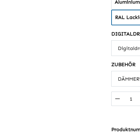
Aluminium
RAL Lackie
DIGITALDR
a
ZUBEHÖR
Produkt
Produktnu