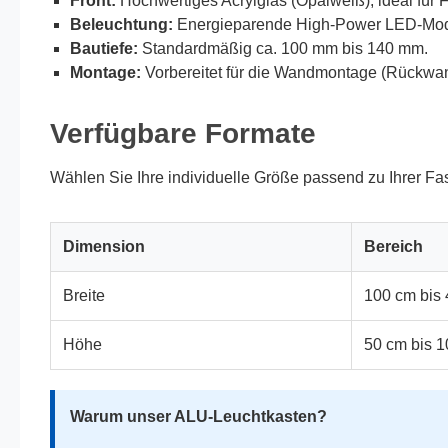
Front:
Hochwertiges Acrylglas (Opalweiß), ideal für F
Beleuchtung:
Energieparende High-Power LED-Modul
Bautiefe:
Standardmäßig ca. 100 mm bis 140 mm.
Montage:
Vorbereitet für die Wandmontage (Rückwan
Verfügbare Formate
Wählen Sie Ihre individuelle Größe passend zu Ihrer Fa
Dimension
Bereich
Breite
100 cm bis
Höhe
50 cm bis 
Warum unser ALU-Leuchtkasten?