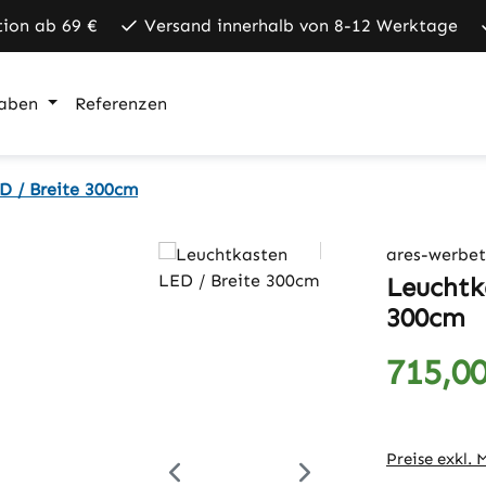
tion ab 69 €
Versand innerhalb von 8-12 Werktage
aben
Referenzen
D / Breite 300cm
ares-werbet
Leuchtk
300cm
715,00
Regulärer Pr
Preise exkl.