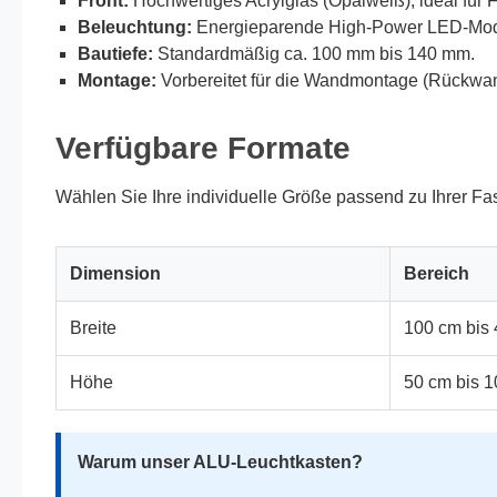
Front:
Hochwertiges Acrylglas (Opalweiß), ideal für F
Beleuchtung:
Energieparende High-Power LED-Modul
Bautiefe:
Standardmäßig ca. 100 mm bis 140 mm.
Montage:
Vorbereitet für die Wandmontage (Rückwan
Verfügbare Formate
Wählen Sie Ihre individuelle Größe passend zu Ihrer Fa
Dimension
Bereich
Breite
100 cm bis
Höhe
50 cm bis 
Warum unser ALU-Leuchtkasten?