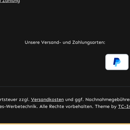
d Zahlung
ner Link)
externer Link)
neuem Tab (externer Link)
rner Link)
Unsere Versand- und Zahlungsarten:
ertsteuer zzgl.
Versandkosten
und ggf. Nachnahmegebühren
es-Werbetechnik. Alle Rechte vorbehalten. Theme by
TC-I