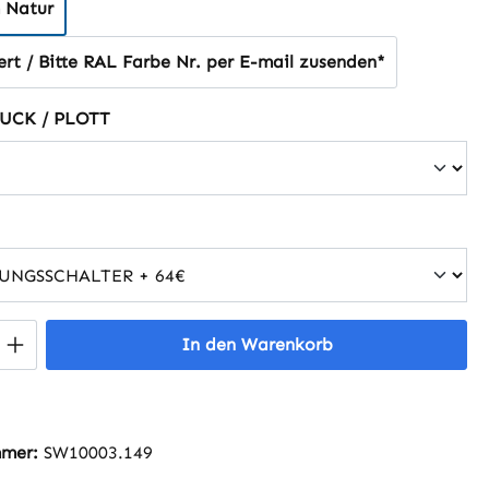
 Natur
rt / Bitte RAL Farbe Nr. per E-mail zusenden*
auswählen
UCK / PLOTT
uswählen
 Anzahl: Gib den gewünschten Wert ein 
In den Warenkorb
mmer:
SW10003.149