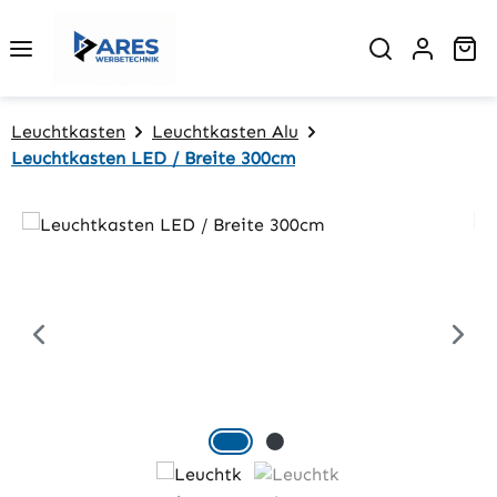
Zum Hauptinhalt springen
Wa
Leuchtkasten
Leuchtkasten Alu
Leuchtkasten LED / Breite 300cm
Bildergalerie überspringen