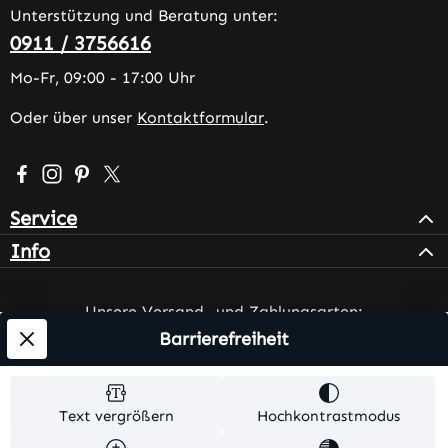
Unterstützung und Beratung unter:
0911 / 3756616
Mo-Fr, 09:00 - 17:00 Uhr
Oder über unser
Kontaktformular
.
Besuche uns auf Facebook – öffnet in neuem Tab (extern
Schau auf Instagram vorbei – öffnet in neuem Tab (e
Lass dich auf Pinterest inspirieren – öffnet in n
Folge uns auf X – öffnet in neuem Tab (exter
Service
Info
Unsere Versand- und Zahlungsarten:
Barrierefreiheit
Text vergrößern
Hochkontrastmodus