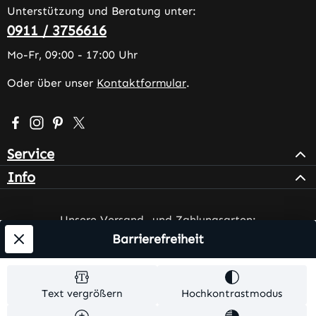
Unterstützung und Beratung unter:
0911 / 3756616
Mo-Fr, 09:00 - 17:00 Uhr
Oder über unser
Kontaktformular
.
Besuche uns auf Facebook – öffnet in neuem Tab (extern
Schau auf Instagram vorbei – öffnet in neuem Tab (e
Lass dich auf Pinterest inspirieren – öffnet in n
Folge uns auf X – öffnet in neuem Tab (exter
Service
Info
Unsere Versand- und Zahlungsarten:
Barrierefreiheit
Text vergrößern
Hochkontrastmodus