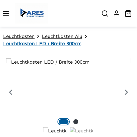
Zum Hauptinhalt springen
Wa
Leuchtkasten
Leuchtkasten Alu
Leuchtkasten LED / Breite 300cm
Bildergalerie überspringen