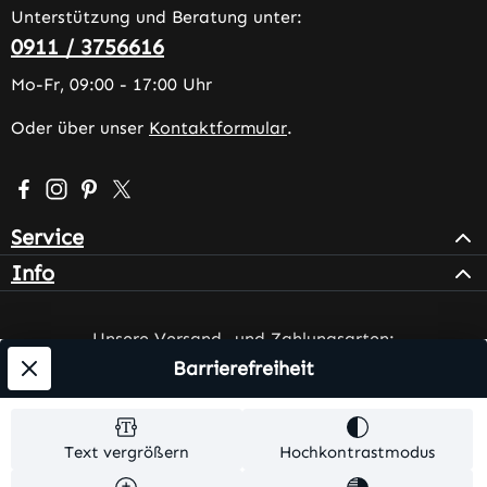
Unterstützung und Beratung unter:
0911 / 3756616
Mo-Fr, 09:00 - 17:00 Uhr
Oder über unser
Kontaktformular
.
Besuche uns auf Facebook – öffnet in neuem Tab (extern
Schau auf Instagram vorbei – öffnet in neuem Tab (e
Lass dich auf Pinterest inspirieren – öffnet in n
Folge uns auf X – öffnet in neuem Tab (exter
Service
Info
Unsere Versand- und Zahlungsarten:
Barrierefreiheit
Text vergrößern
Hochkontrastmodus