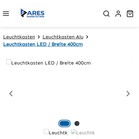
Zum Hauptinhalt springen
Wa
Leuchtkasten
Leuchtkasten Alu
Leuchtkasten LED / Breite 400cm
Bildergalerie überspringen